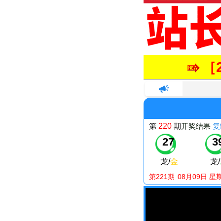
［
第
220
期
开奖结果
复
27
3
龙
/
金
龙
/
第221期
08
月
09
日 星