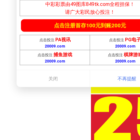
港澳六合彩投注站中彩彩票（
2541.com
）特码58倍！
首选，已向本站押付1000万资金！本站全程担保,博彩
击免费开户
点击注册首存送2541元
关闭
不再提醒