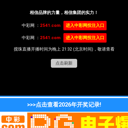
相信品牌的力量，相信集团的实力！
中彩网 ：
2541.com
进入中彩网投注入口
中彩网 ：
2541.com
进入中彩网投注入口
搅珠直播开播时间为晚上 21:32 (北京时间)，敬请查看
点击刷新
>>>点击查看2026年开奖记录!