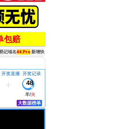
首单包赔
记域名
44.Pro
新增快捷进站及自定域名，选择自己喜欢任意数字或字
开奖直播
开奖记录
48
羊
/
火
大数据榜单