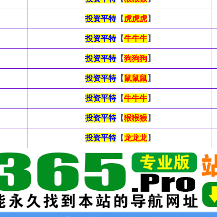
投资平特
【
虎虎虎
】
投资平特
【
牛牛牛
】
投资平特
【
狗狗狗
】
投资平特
【
鼠鼠鼠
】
投资平特
【
牛牛牛
】
投资平特
【
猴猴猴
】
投资平特
【
龙龙龙
】